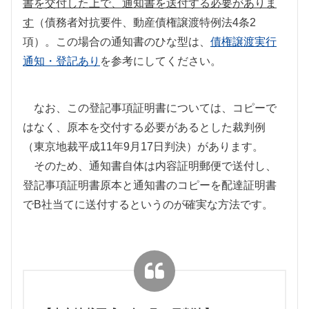
書を交付した上で、通知書を送付する必要がありま
す
（債務者対抗要件、動産債権譲渡特例法
4
条
2
項）。この場合の通知書のひな型は、
債権譲渡実行
通知・登記あり
を参考にしてください。
なお、この登記事項証明書については、コピーで
はなく、原本を交付する必要があるとした裁判例
（東京地裁平成
11
年
9
月
17
日判決）があります。
そのため、通知書自体は内容証明郵便で送付し、
登記事項証明書原本と通知書のコピーを配達証明書
で
B
社当てに送付するというのが確実な方法です。