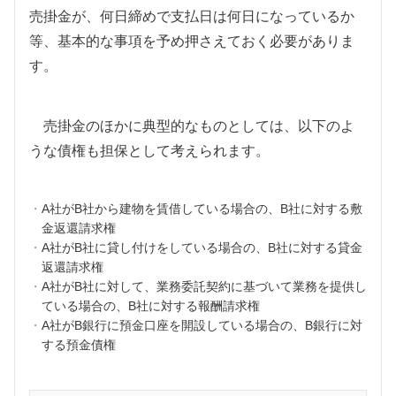
売掛金が、何日締めで支払日は何日になっているか
等、基本的な事項を予め押さえておく必要がありま
す。
売掛金のほかに典型的なものとしては、以下のよ
うな債権も担保として考えられます。
A
社が
B
社から建物を賃借している場合の、
B
社に対する敷
金返還請求権
A
社が
B
社に貸し付けをしている場合の、
B
社に対する貸金
返還請求権
A
社が
B
社に対して、業務委託契約に基づいて業務を提供し
ている場合の、
B
社に対する報酬請求権
A
社が
B
銀行に預金口座を開設している場合の、
B
銀行に対
する預金債権