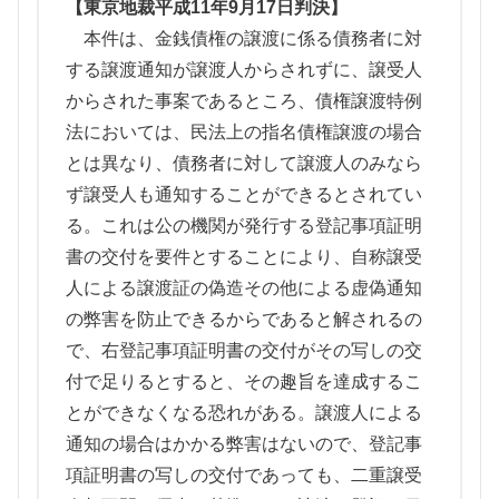
【東京地裁平成11年9月17日判決】
本件は、金銭債権の譲渡に係る債務者に対
する譲渡通知が譲渡人からされずに、譲受人
からされた事案であるところ、債権譲渡特例
法においては、民法上の指名債権譲渡の場合
とは異なり、債務者に対して譲渡人のみなら
ず譲受人も通知することができるとされてい
る。これは公の機関が発行する登記事項証明
書の交付を要件とすることにより、自称譲受
人による譲渡証の偽造その他による虚偽通知
の弊害を防止できるからであると解されるの
で、右登記事項証明書の交付がその写しの交
付で足りるとすると、その趣旨を達成するこ
とができなくなる恐れがある。譲渡人による
通知の場合はかかる弊害はないので、登記事
項証明書の写しの交付であっても、二重譲受