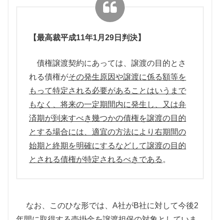
【最高裁平成11年1月29日判決】
債権譲渡契約にあっては、譲渡の目的とさ
れる債権が
その発生原因や譲渡に係る額等を
もって特定される必要があることはいうまで
もなく、将来の一定期間内に発生し、又は弁
済期が到来すべき幾つかの債権を譲渡の目的
とする場合には、適宜の方法により右期間の
始期と終期を明確にするなどして譲渡の目的
とされる債権が特定されるべきである
。
なお、このひな形では、
A
社が
B
社に対して今後
2
年間に取得する売掛金を譲渡担保の対象としていま