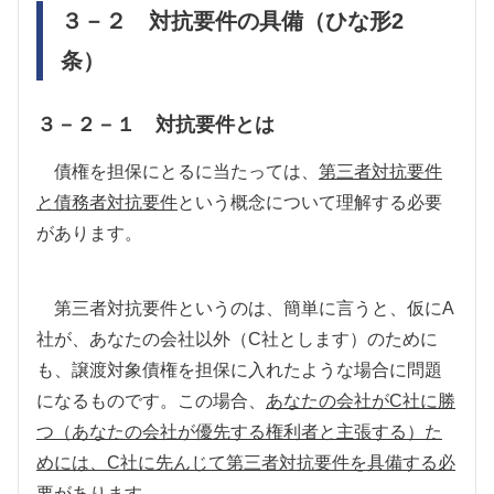
３－２ 対抗要件の具備（ひな形
2
条）
３－２－１ 対抗要件とは
債権を担保にとるに当たっては、
第三者対抗要件
と債務者対抗要件
という概念について理解する必要
があります。
第三者対抗要件というのは、簡単に言うと、仮に
A
社が、あなたの会社以外（
C
社とします）のために
も、譲渡対象債権を担保に入れたような場合に問題
になるものです。この場合、
あなたの会社が
C
社に勝
つ（あなたの会社が優先する権利者と主張する）た
めには、
C
社に先んじて第三者対抗要件を具備する必
要
があります。