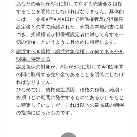
あなたの会社が
A
社に対して有する売掛金を担保
することを明確にしなければなりません。具体的
には、「令和●年●月●日付で担保権者及び担保権
設定者との間で締結された、売買基本契約書に基
づき、担保権者が担保権設定者に対して有する一
切の債権」というように具体的に特定します。
譲渡すべき債権（譲渡対象債権）が何であるかを
明確に特定する
譲渡担保の対象が、
A
社が
B
社に対して今後
2
年間
の間に取得する売掛金であることを明確にしなけ
ればなりません。
ひな形では、債権発生原因、債権の種類、始期・
終期（どの期間に発生するものであるか）をもと
に特定していますが、これは以下の最高裁の判例
の指摘に従ったものです。