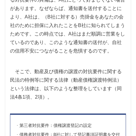
があります。なぜならば、通知書を送付することに
より、
A
社は、（
B
社に対する）売掛金をあなたの会
社のために担保に入れたことを
B
社に知られてしまう
ためです。この時点では、
A
社はまだ順調に営業をし
ているのであり、このような通知書の送付が、自社
の信用不安につながることを危惧するのです。
そこで、動産及び債権の譲渡の対抗要件に関する
民法の特例等に関する法律（動産債権譲渡特例法）
という法律は、以下のような整理をしています（同
法
4
条
1
項、
2
項）。
第三者対抗要件：債権譲渡登記の設定
債務者対抗要件：B社に対して登記事項証明書を交付