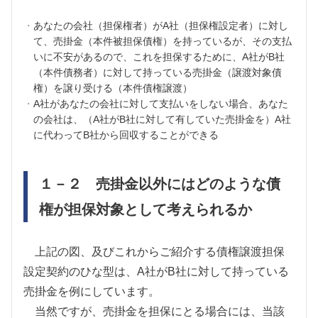
あなたの会社（担保権者）が
A
社（担保権設定者）に対し
て、売掛金（本件被担保債権）を持っているが、その支払
いに不安があるので、これを担保するために、
A
社が
B
社
（本件債務者）に対して持っている売掛金（譲渡対象債
権）を譲り受ける（本件債権譲渡）
A
社があなたの会社に対して支払いをしない場合、あなた
の会社は、（
A
社が
B
社に対して有していた売掛金を）
A
社
に代わって
B
社から回収することができる
１－２ 売掛金以外にはどのような債
権が担保対象として考えられるか
上記の図、及びこれからご紹介する債権譲渡担保
設定契約のひな型は、
A
社がB社に対して持っている
売掛金を例にしています。
当然ですが、売掛金を担保にとる場合には、当該