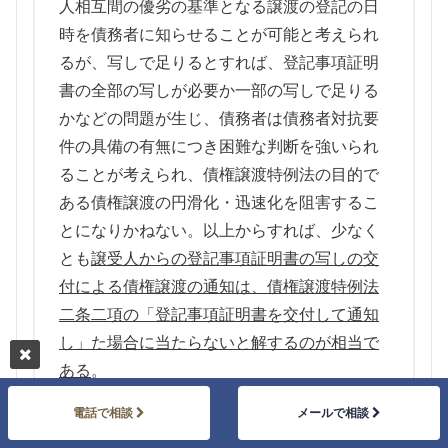
人相互間の優劣の基準となる譲渡の登記の日
時を債務者に知らせることが可能と考えられ
るが、写しで足りるとすれば、登記事項証明
書の全部の写しが必要か一部の写しで足りる
かなどの問題が生じ、債務者は債務者対抗要
件の具備の有無につき困難な判断を強いられ
ることが考えられ、債権譲渡特例法の目的で
ある債権譲渡の円滑化・迅速化を阻害するこ
とになりかねない。以上からすれば、少なく
とも
譲受人からの登記事項証明書の写しの交
付による債権譲渡の通知は、債権譲渡特例法
二条二項の「登記事項証明書を交付して通知
し」た場合に当たらないと解するのが相当で
ある
。
電話で相談
メールで相談