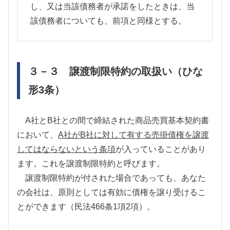
し、又は当該債務者が承諾をしたときは、当
該債務者についても、前項と同様とする。
３－３ 譲渡制限特約の取扱い（ひな
形
3
条）
A
社と
B
社との間で締結された商品売買基本契約書
において、
A
社が
B
社に対して有する売掛債権を譲渡
してはならないという条項
が入っていることがあり
ます。これを譲渡制限特約と呼びます。
譲渡制限特約が付された場合であっても、あなた
の会社は、原則としては有効に債権を譲り受けるこ
とができます（民法466条1項2項）。