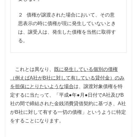
２ 債権が譲渡された場合において、その意
思表示の時に債権が現に発生していないとき
は、譲受人は、発生した債権を当然に取得す
る。
これとは異なり、
既に発生している個別の債権
（例えば
A
社が
B
社に対して有している貸付金）のみ
を担保にとりたいような場合
は、譲渡対象債権を特
定するに当たって、「平成●年●月●日付で
A
社及び
B
社の間で締結された金銭消費貸借契約に基づき、
A
社
が
B
社に対して有する一切の債権」というように特定
をすることになります。