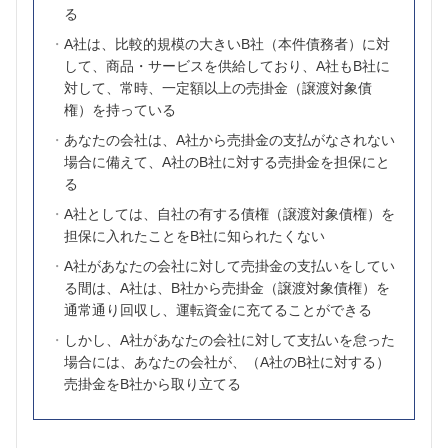
る
A
社は、比較的規模の大きい
B
社（本件債務者）に対
して、商品・サービスを供給しており、
A
社も
B
社に
対して、常時、一定額以上の売掛金（譲渡対象債
権）を持っている
あなたの会社は、
A
社から売掛金の支払がなされない
場合に備えて、
A
社の
B
社に対する売掛金を担保にと
る
A
社としては、自社の有する債権（譲渡対象債権）を
担保に入れたことを
B
社に知られたくない
A
社があなたの会社に対して売掛金の支払いをしてい
る間は、
A
社は、
B
社から売掛金（譲渡対象債権）を
通常通り回収し、運転資金に充てることができる
しかし、
A
社があなたの会社に対して支払いを怠った
場合には、あなたの会社が、（
A
社の
B
社に対する）
売掛金を
B
社から取り立てる