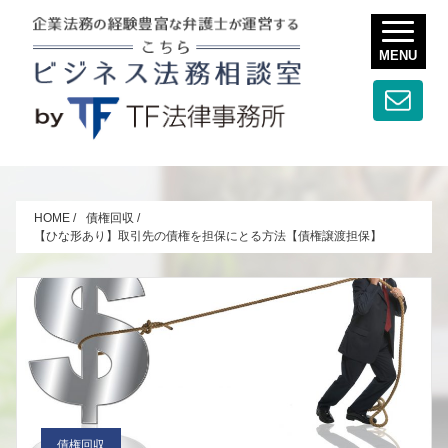
MENU
HOME
/
債権回収
/
【ひな形あり】取引先の債権を担保にとる方法【債権譲渡担保】
債権回収