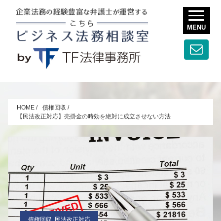
MENU
HOME
/
債権回収
/
【民法改正対応】売掛金の時効を絶対に成立させない方法
債権回収, 民法改正対応