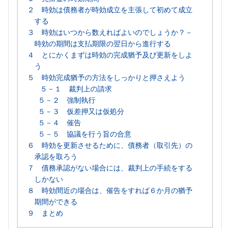
２ 時効は債務者が時効成立を主張して初めて成立
する
３ 時効はいつから数えればよいのでしょうか？－
時効の期間は支払期限の翌日から進行する
４ とにかくまずは時効の完成猶予及び更新をしよ
う
５ 時効完成猶予の方法をしっかりと押さえよう
５－１ 裁判上の請求
５－２ 強制執行
５－３ 仮差押又は仮処分
５－４ 催告
５－５ 協議を行う旨の合意
６ 時効を更新させるために、債務者（取引先）の
承認を取ろう
７ 債務承認がない場合には、裁判上の手続をする
しかない
８ 時効間近の場合は、催告をすれば６か月の猶予
期間ができる
９ まとめ