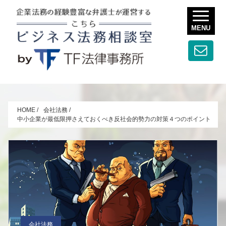
MENU
HOME
/
会社法務
/
中小企業が最低限押さえておくべき反社会的勢力の対策４つのポイント
会社法務