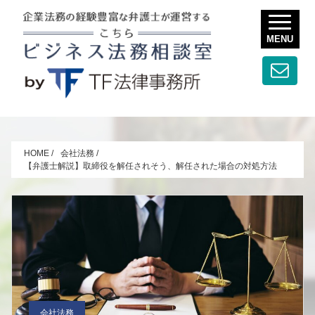
MENU
HOME
/
会社法務
/
【弁護士解説】取締役を解任されそう、解任された場合の対処方法
会社法務