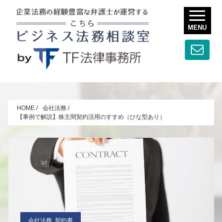
MENU
HOME
/
会社法務
/
【事例で解説】株主間契約活用のすすめ（ひな型あり）
会社法務, 契約書