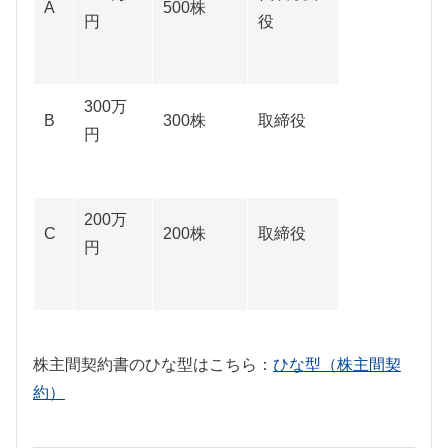
A
500株
円
役
300万
B
300株
取締役
円
200万
C
200株
取締役
円
株主間契約書のひな型はこちら：
ひな型（株主間契
約）